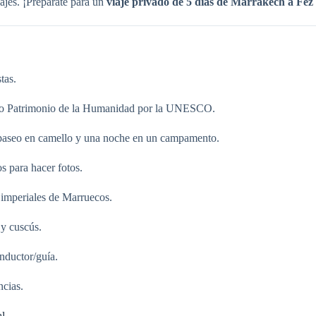
sajes. ¡Prepárate para un
viaje privado de 5 días de Marrakech a Fez
tas.
ado Patrimonio de la Humanidad por la UNESCO.
n paseo en camello y una noche en un campamento.
s para hacer fotos.
s imperiales de Marruecos.
 y cuscús.
nductor/guía.
ncias.
al