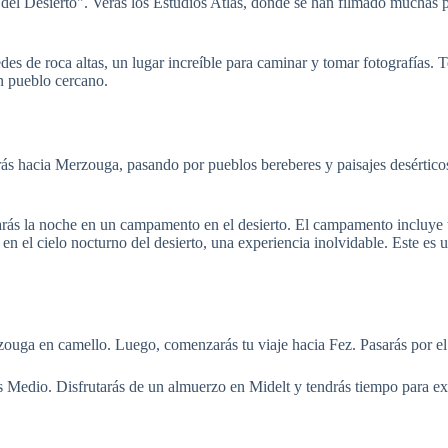
el Desierto". Verás los Estudios Atlas, donde se han filmado muchas pe
 de roca altas, un lugar increíble para caminar y tomar fotografías. Te
un pueblo cercano.
irás hacia Merzouga, pasando por pueblos bereberes y paisajes desértic
asarás la noche en un campamento en el desierto. El campamento incluy
s en el cielo nocturno del desierto, una experiencia inolvidable. Este es
ouga en camello. Luego, comenzarás tu viaje hacia Fez. Pasarás por el 
 Medio. Disfrutarás de un almuerzo en Midelt y tendrás tiempo para exp