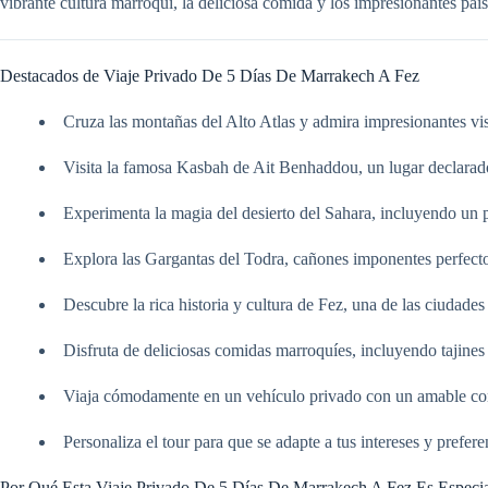
vibrante cultura marroquí, la deliciosa comida y los impresionantes pai
Destacados de Viaje Privado De 5 Días De Marrakech A Fez
Cruza las montañas del Alto Atlas y admira impresionantes vis
Visita la famosa Kasbah de Ait Benhaddou, un lugar declar
Experimenta la magia del desierto del Sahara, incluyendo u
Explora las Gargantas del Todra, cañones imponentes perfecto
Descubre la rica historia y cultura de Fez, una de las ciudade
Disfruta de deliciosas comidas marroquíes, incluyendo tajines
Viaja cómodamente en un vehículo privado con un amable co
Personaliza el tour para que se adapte a tus intereses y prefere
Por Qué Esta Viaje Privado De 5 Días De Marrakech A Fez Es Especi