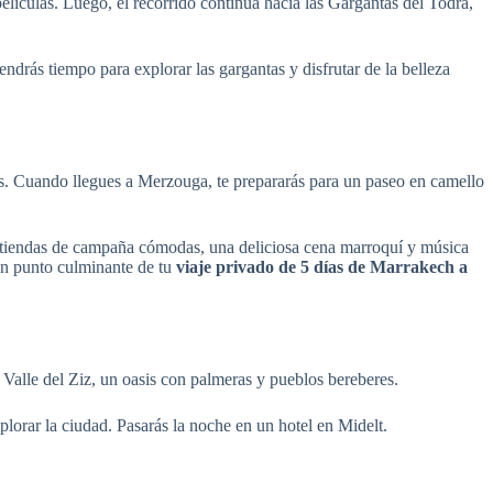
lículas. Luego, el recorrido continúa hacia las Gargantas del Todra,
ndrás tiempo para explorar las gargantas y disfrutar de la belleza
os. Cuando llegues a Merzouga, te prepararás para un paseo en camello
e tiendas de campaña cómodas, una deliciosa cena marroquí y música
 un punto culminante de tu
viaje privado de 5 días de Marrakech a
Valle del Ziz, un oasis con palmeras y pueblos bereberes.
lorar la ciudad. Pasarás la noche en un hotel en Midelt.