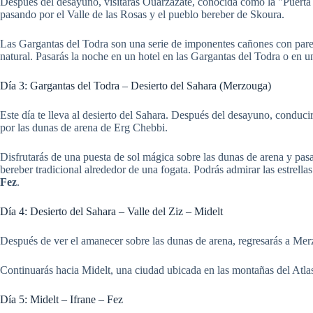
Después del desayuno, visitarás Ouarzazate, conocida como la "Puerta d
pasando por el Valle de las Rosas y el pueblo bereber de Skoura.
Las Gargantas del Todra son una serie de imponentes cañones con paredes
natural. Pasarás la noche en un hotel en las Gargantas del Todra o en 
Día 3: Gargantas del Todra – Desierto del Sahara (Merzouga)
Este día te lleva al desierto del Sahara. Después del desayuno, conduc
por las dunas de arena de Erg Chebbi.
Disfrutarás de una puesta de sol mágica sobre las dunas de arena y p
bereber tradicional alrededor de una fogata. Podrás admirar las estrella
Fez
.
Día 4: Desierto del Sahara – Valle del Ziz – Midelt
Después de ver el amanecer sobre las dunas de arena, regresarás a Merz
Continuarás hacia Midelt, una ciudad ubicada en las montañas del Atlas
Día 5: Midelt – Ifrane – Fez