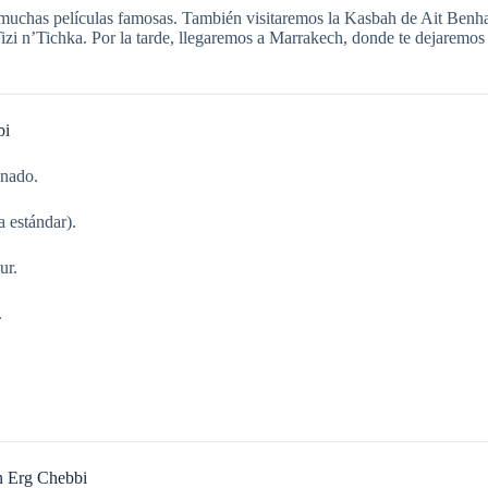
do muchas películas famosas. También visitaremos la Kasbah de Ait B
izi n’Tichka. Por la tarde, llegaremos a Marrakech, donde te dejaremos 
bi
onado.
 estándar).
ur.
.
n Erg Chebbi