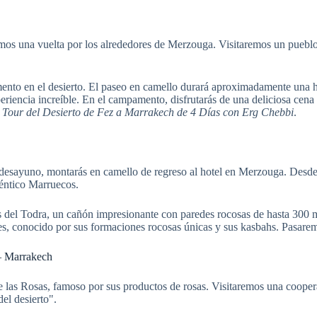
mos una vuelta por los alrededores de Merzouga. Visitaremos un puebl
ento en el desierto. El paseo en camello durará aproximadamente una ho
eriencia increíble. En el campamento, disfrutarás de una deliciosa cena
u
Tour del Desierto de Fez a Marrakech de 4 Días con Erg Chebbi
.
desayuno, montarás en camello de regreso al hotel en Merzouga. Desde 
téntico Marruecos.
 del Todra, un cañón impresionante con paredes rocosas de hasta 300 me
ades, conocido por sus formaciones rocosas únicas y sus kasbahs. Pasare
 – Marrakech
de las Rosas, famoso por sus productos de rosas. Visitaremos una coope
el desierto".