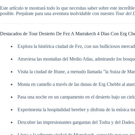
Este artículo te mostrará todo lo que necesitas saber sobre este increíb
posible. Prepárate para una aventura inolvidable con nuestro
Tour del 
Destacados de Tour Desierto De Fez A Marrakech 4 Dias Con Erg Ch
Explora la histórica ciudad de Fez, con sus bulliciosos mercad
Atraviesa las montañas del Medio Atlas, admirando los bosque
Visita la ciudad de Ifrane, a menudo llamada "la Suiza de Ma
Monta en camello a través de las dunas de Erg Chebbi al atard
Pasa una noche en un campamento en el desierto bajo un cielo 
Experimenta la hospitalidad bereber y disfruta de la música tra
Descubre las impresionantes gargantas del Todra y del Dades.
Llega a la vibrante ciudad de Marrakech, conocida por sus z