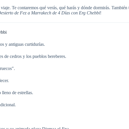
le viaje. Te contaremos qué verás, qué harás y dónde dormirás. También t
Desierto de Fez a Marrakech de 4 Días con Erg Chebbi
!
ebbi
os y antiguas curtidurías.
s de cedros y los pueblos bereberes.
rruecos".
ecer.
lleno de estrellas.
dicional.
ocos y su animada plaza Djemaa el-Fna.