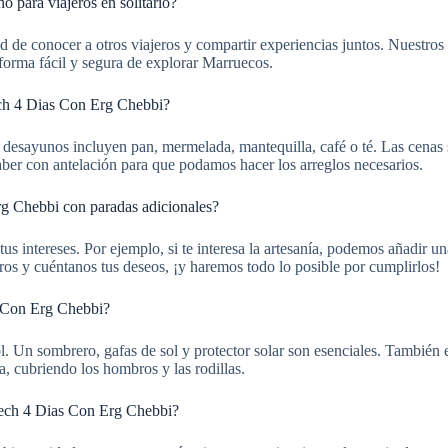
para viajeros en solitario?
idad de conocer a otros viajeros y compartir experiencias juntos. Nuestr
 forma fácil y segura de explorar Marruecos.
ech 4 Dias Con Erg Chebbi?
s desayunos incluyen pan, mermelada, mantequilla, café o té. Las cenas 
saber con antelación para que podamos hacer los arreglos necesarios.
g Chebbi con paradas adicionales?
us intereses. Por ejemplo, si te interesa la artesanía, podemos añadir un
tros y cuéntanos tus deseos, ¡y haremos todo lo posible por cumplirlos!
s Con Erg Chebbi?
. Un sombrero, gafas de sol y protector solar son esenciales. También e
ia, cubriendo los hombros y las rodillas.
kech 4 Dias Con Erg Chebbi?