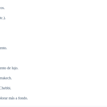
cos.
c.).
ento.
ento de lujo.
rrakech.
 Chebbi.
lorar más a fondo.