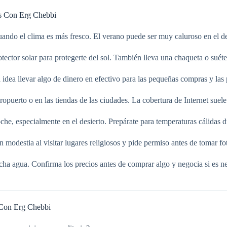
as Con Erg Chebbi
cuando el clima es más fresco. El verano puede ser muy caluroso en el de
ctor solar para protegerte del sol. También lleva una chaqueta o suéter 
ea llevar algo de dinero en efectivo para las pequeñas compras y las 
opuerto o en las tiendas de las ciudades. La cobertura de Internet suele
he, especialmente en el desierto. Prepárate para temperaturas cálidas du
n modestia al visitar lugares religiosos y pide permiso antes de tomar fot
a agua. Confirma los precios antes de comprar algo y negocia si es nec
 Con Erg Chebbi