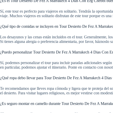
¿Es el Tour Desierto De Fez A Marrakech 4 Dias Con Erg Chebbi bueno 
Sí, este tour es perfecto para viajeros en solitario. Tendrás la oportun
viaje. Muchos viajeros en solitario disfrutan de este tour porque es una
¿Qué tipo de comidas se incluyen en Tour Desierto De Fez A Marrak
Los desayunos y las cenas están incluidos en el tour. Generalmente, lo
Si tienes alguna alergia o preferencia alimentaria, por favor, háznoslo 
¿Puedo personalizar Tour Desierto De Fez A Marrakech 4 Dias Con Er
Sí, podemos personalizar el tour para incluir paradas adicionales según t
en particular, podemos ajustar el itinerario. Ponte en contacto con noso
¿Qué ropa debo llevar para Tour Desierto De Fez A Marrakech 4 Dia
Te recomendamos que lleves ropa cómoda y ligera que te proteja del sol
el desierto. Para visitar lugares religiosos, es mejor vestirse con modest
¿Es seguro montar en camello durante Tour Desierto De Fez A Marra