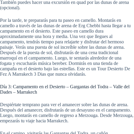
También puedes hacer una excursión en quad por las dunas de arena
(opcional).
Por la tarde, te prepararás para tu paseo en camello. Montarás en
camello a través de las dunas de arena de Erg Chebbi hasta llegar a tu
campamento en el desierto. Este paseo en camello dura
aproximadamente una hora y media. Una vez que llegues al
campamento, tendrás tiempo para relajarte y disfrutar del hermoso
paisaje. Verás una puesta de sol increíble sobre las dunas de arena.
Después de la puesta de sol, disfrutarás de una cena tradicional
marroquí en el campamento. Luego, te sentarás alrededor de una
fogata y escucharás música bereber. Dormirás en una tienda de
campaña en el desierto bajo las estrellas. Este es un Tour Desierto De
Fez A Marrakech 3 Dias que nunca olvidarás.
Día 3: Campamento en el Desierto – Gargantas del Todra – Valle del
Dades – Marrakech
Despiértate temprano para ver el amanecer sobre las dunas de arena.
Después del amanecer, disfrutarás de un desayuno en el campamento.
Luego, montarás en camello de regreso a Merzouga. Desde Merzouga,
empezarás tu viaje hacia Marrakech.
En el camino, visitarás las Gargantas del Todra, un cañón