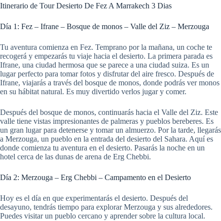
Itinerario de Tour Desierto De Fez A Marrakech 3 Dias
Día 1: Fez – Ifrane – Bosque de monos – Valle del Ziz – Merzouga
Tu aventura comienza en Fez. Temprano por la mañana, un coche te
recogerá y empezarás tu viaje hacia el desierto. La primera parada es
Ifrane, una ciudad hermosa que se parece a una ciudad suiza. Es un
lugar perfecto para tomar fotos y disfrutar del aire fresco. Después de
Ifrane, viajarás a través del bosque de monos, donde podrás ver monos
en su hábitat natural. Es muy divertido verlos jugar y comer.
Después del bosque de monos, continuarás hacia el Valle del Ziz. Este
valle tiene vistas impresionantes de palmeras y pueblos bereberes. Es
un gran lugar para detenerse y tomar un almuerzo. Por la tarde, llegarás
a Merzouga, un pueblo en la entrada del desierto del Sahara. Aquí es
donde comienza tu aventura en el desierto. Pasarás la noche en un
hotel cerca de las dunas de arena de Erg Chebbi.
Día 2: Merzouga – Erg Chebbi – Campamento en el Desierto
Hoy es el día en que experimentarás el desierto. Después del
desayuno, tendrás tiempo para explorar Merzouga y sus alrededores.
Puedes visitar un pueblo cercano y aprender sobre la cultura local.