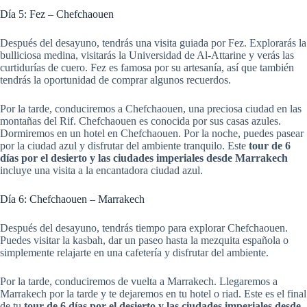
Día 5: Fez – Chefchaouen
Después del desayuno, tendrás una visita guiada por Fez. Explorarás la
bulliciosa medina, visitarás la Universidad de Al-Attarine y verás las
curtidurías de cuero. Fez es famosa por su artesanía, así que también
tendrás la oportunidad de comprar algunos recuerdos.
Por la tarde, conduciremos a Chefchaouen, una preciosa ciudad en las
montañas del Rif. Chefchaouen es conocida por sus casas azules.
Dormiremos en un hotel en Chefchaouen. Por la noche, puedes pasear
por la ciudad azul y disfrutar del ambiente tranquilo. Este
tour de 6
días por el desierto y las ciudades imperiales desde Marrakech
incluye una visita a la encantadora ciudad azul.
Día 6: Chefchaouen – Marrakech
Después del desayuno, tendrás tiempo para explorar Chefchaouen.
Puedes visitar la kasbah, dar un paseo hasta la mezquita española o
simplemente relajarte en una cafetería y disfrutar del ambiente.
Por la tarde, conduciremos de vuelta a Marrakech. Llegaremos a
Marrakech por la tarde y te dejaremos en tu hotel o riad. Este es el final
de tu
tour de 6 días por el desierto y las ciudades imperiales desde