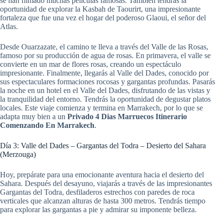
se han filmado muchas películas famosas. También tendrás la
oportunidad de explorar la Kasbah de Taourirt, una impresionante
fortaleza que fue una vez el hogar del poderoso Glaoui, el señor del
Atlas.
Desde Ouarzazate, el camino te lleva a través del Valle de las Rosas,
famoso por su producción de agua de rosas. En primavera, el valle se
convierte en un mar de flores rosas, creando un espectáculo
impresionante. Finalmente, llegarás al Valle del Dades, conocido por
sus espectaculares formaciones rocosas y gargantas profundas. Pasarás
la noche en un hotel en el Valle del Dades, disfrutando de las vistas y
la tranquilidad del entorno. Tendrás la oportunidad de degustar platos
locales. Este viaje comienza y termina en Marrakech, por lo que se
adapta muy bien a un
Privado 4 Dias Marruecos Itinerario
Comenzando En Marrakech
.
Día 3: Valle del Dades – Gargantas del Todra – Desierto del Sahara
(Merzouga)
Hoy, prepárate para una emocionante aventura hacia el desierto del
Sahara. Después del desayuno, viajarás a través de las impresionantes
Gargantas del Todra, desfiladeros estrechos con paredes de roca
verticales que alcanzan alturas de hasta 300 metros. Tendrás tiempo
para explorar las gargantas a pie y admirar su imponente belleza.