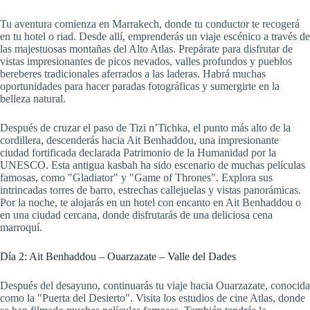
Tu aventura comienza en Marrakech, donde tu conductor te recogerá
en tu hotel o riad. Desde allí, emprenderás un viaje escénico a través de
las majestuosas montañas del Alto Atlas. Prepárate para disfrutar de
vistas impresionantes de picos nevados, valles profundos y pueblos
bereberes tradicionales aferrados a las laderas. Habrá muchas
oportunidades para hacer paradas fotográficas y sumergirte en la
belleza natural.
Después de cruzar el paso de Tizi n’Tichka, el punto más alto de la
cordillera, descenderás hacia Ait Benhaddou, una impresionante
ciudad fortificada declarada Patrimonio de la Humanidad por la
UNESCO. Esta antigua kasbah ha sido escenario de muchas películas
famosas, como "Gladiator" y "Game of Thrones". Explora sus
intrincadas torres de barro, estrechas callejuelas y vistas panorámicas.
Por la noche, te alojarás en un hotel con encanto en Ait Benhaddou o
en una ciudad cercana, donde disfrutarás de una deliciosa cena
marroquí.
Día 2: Ait Benhaddou – Ouarzazate – Valle del Dades
Después del desayuno, continuarás tu viaje hacia Ouarzazate, conocida
como la "Puerta del Desierto". Visita los estudios de cine Atlas, donde