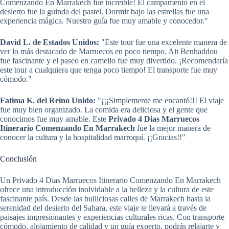
Comenzando En Marrakech fue increíble! El campamento en el
desierto fue la guinda del pastel. Dormir bajo las estrellas fue una
experiencia mágica. Nuestro guía fue muy amable y conocedor."
David L. de Estados Unidos:
"Este tour fue una excelente manera de
ver lo más destacado de Marruecos en poco tiempo. Ait Benhaddou
fue fascinante y el paseo en camello fue muy divertido. ¡Recomendaría
este tour a cualquiera que tenga poco tiempo! El transporte fue muy
cómodo."
Fatima K. del Reino Unido:
"¡¡¡Simplemente me encantó!!! El viaje
fue muy bien organizado. La comida era deliciosa y el gente que
conocimos fue muy amable. Este
Privado 4 Dias Marruecos
Itinerario Comenzando En Marrakech
fue la mejor manera de
conocer la cultura y la hospitalidad marroquí. ¡¡Gracias!!"
Conclusión
Un Privado 4 Dias Marruecos Itinerario Comenzando En Marrakech
ofrece una introducción inolvidable a la belleza y la cultura de este
fascinante país. Desde las bulliciosas calles de Marrakech hasta la
serenidad del desierto del Sahara, este viaje te llevará a través de
paisajes impresionantes y experiencias culturales ricas. Con transporte
cómodo, alojamiento de calidad y un guía experto, podrás relajarte y