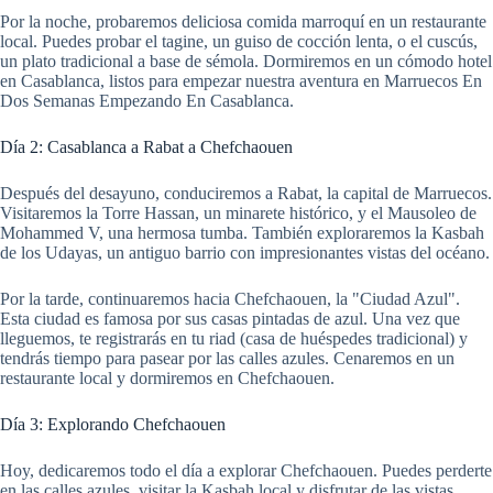
Por la noche, probaremos deliciosa comida marroquí en un restaurante
local. Puedes probar el tagine, un guiso de cocción lenta, o el cuscús,
un plato tradicional a base de sémola. Dormiremos en un cómodo hotel
en Casablanca, listos para empezar nuestra aventura en Marruecos En
Dos Semanas Empezando En Casablanca.
Día 2: Casablanca a Rabat a Chefchaouen
Después del desayuno, conduciremos a Rabat, la capital de Marruecos.
Visitaremos la Torre Hassan, un minarete histórico, y el Mausoleo de
Mohammed V, una hermosa tumba. También exploraremos la Kasbah
de los Udayas, un antiguo barrio con impresionantes vistas del océano.
Por la tarde, continuaremos hacia Chefchaouen, la "Ciudad Azul".
Esta ciudad es famosa por sus casas pintadas de azul. Una vez que
lleguemos, te registrarás en tu riad (casa de huéspedes tradicional) y
tendrás tiempo para pasear por las calles azules. Cenaremos en un
restaurante local y dormiremos en Chefchaouen.
Día 3: Explorando Chefchaouen
Hoy, dedicaremos todo el día a explorar Chefchaouen. Puedes perderte
en las calles azules, visitar la Kasbah local y disfrutar de las vistas