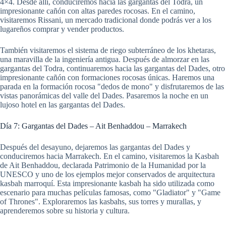
4×4. Desde allí, conduciremos hacia las gargantas del Todra, un
impresionante cañón con altas paredes rocosas. En el camino,
visitaremos Rissani, un mercado tradicional donde podrás ver a los
lugareños comprar y vender productos.
También visitaremos el sistema de riego subterráneo de los khetaras,
una maravilla de la ingeniería antigua. Después de almorzar en las
gargantas del Todra, continuaremos hacia las gargantas del Dades, otro
impresionante cañón con formaciones rocosas únicas. Haremos una
parada en la formación rocosa "dedos de mono" y disfrutaremos de las
vistas panorámicas del valle del Dades. Pasaremos la noche en un
lujoso hotel en las gargantas del Dades.
Día 7: Gargantas del Dades – Ait Benhaddou – Marrakech
Después del desayuno, dejaremos las gargantas del Dades y
conduciremos hacia Marrakech. En el camino, visitaremos la Kasbah
de Ait Benhaddou, declarada Patrimonio de la Humanidad por la
UNESCO y uno de los ejemplos mejor conservados de arquitectura
kasbah marroquí. Esta impresionante kasbah ha sido utilizada como
escenario para muchas películas famosas, como "Gladiator" y "Game
of Thrones". Exploraremos las kasbahs, sus torres y murallas, y
aprenderemos sobre su historia y cultura.