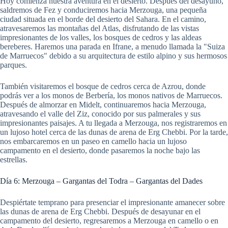
Hoy comienza nuestra aventura en el desierto. Después del desayuno,
saldremos de Fez y conduciremos hacia Merzouga, una pequeña
ciudad situada en el borde del desierto del Sahara. En el camino,
atravesaremos las montañas del Atlas, disfrutando de las vistas
impresionantes de los valles, los bosques de cedros y las aldeas
bereberes. Haremos una parada en Ifrane, a menudo llamada la "Suiza
de Marruecos" debido a su arquitectura de estilo alpino y sus hermosos
parques.
También visitaremos el bosque de cedros cerca de Azrou, donde
podrás ver a los monos de Berbería, los monos nativos de Marruecos.
Después de almorzar en Midelt, continuaremos hacia Merzouga,
atravesando el valle del Ziz, conocido por sus palmerales y sus
impresionantes paisajes. A tu llegada a Merzouga, nos registraremos en
un lujoso hotel cerca de las dunas de arena de Erg Chebbi. Por la tarde,
nos embarcaremos en un paseo en camello hacia un lujoso
campamento en el desierto, donde pasaremos la noche bajo las
estrellas.
Día 6: Merzouga – Gargantas del Todra – Gargantas del Dades
Despiértate temprano para presenciar el impresionante amanecer sobre
las dunas de arena de Erg Chebbi. Después de desayunar en el
campamento del desierto, regresaremos a Merzouga en camello o en