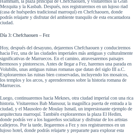
Hammam, la plaza principal de Chefchaouen, y visitaremos la Gran
Mezquita y la Kasbah. Después, nos registraremos en un lujoso riad
(casa de huéspedes tradicional marroquí) en Chefchaouen, donde
podrás relajarte y disfrutar del ambiente tranquilo de esta encantadora
ciudad.
Día 3: Chefchaouen – Fez
Hoy, después del desayuno, dejaremos Chefchaouen y conduciremos
hacia Fez, una de las ciudades imperiales más antiguas y culturalmente
significativas de Marruecos. En el camino, atravesaremos paisajes
hermosos y pintorescos. Antes de llegar a Fez, haremos una parada en
Volubilis, unas antiguas ruinas romanas que datan del siglo III a.C.
Exploraremos las ruinas bien conservadas, incluyendo los mosaicos,
los templos y los arcos, y aprenderemos sobre la historia romana de
Marruecos.
Luego, continuaremos hacia Meknes, otra ciudad imperial con una rica
historia. Visitaremos Bab Mansour, la magnífica puerta de entrada a la
ciudad, y el Mausoleo de Moulay Ismail, un impresionante ejemplo de
arquitectura marroquí. También exploraremos la plaza El Hedim,
donde podrás ver a los lugareños socializar y disfrutar de los artistas
callejeros. Por la tarde, llegaremos a Fez y nos registraremos en un
lujoso hotel, donde podrás relajarte y prepararte para explorar esta