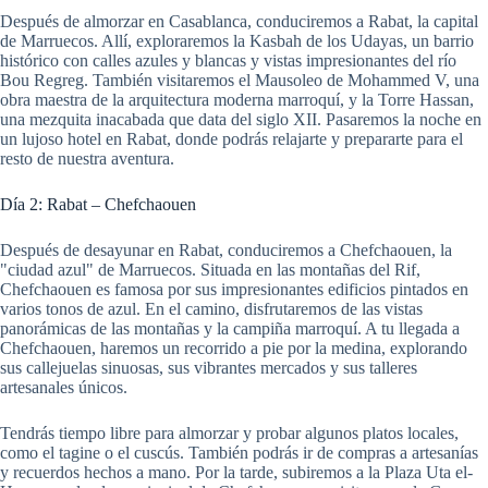
Después de almorzar en Casablanca, conduciremos a Rabat, la capital
de Marruecos. Allí, exploraremos la Kasbah de los Udayas, un barrio
histórico con calles azules y blancas y vistas impresionantes del río
Bou Regreg. También visitaremos el Mausoleo de Mohammed V, una
obra maestra de la arquitectura moderna marroquí, y la Torre Hassan,
una mezquita inacabada que data del siglo XII. Pasaremos la noche en
un lujoso hotel en Rabat, donde podrás relajarte y prepararte para el
resto de nuestra aventura.
Día 2: Rabat – Chefchaouen
Después de desayunar en Rabat, conduciremos a Chefchaouen, la
"ciudad azul" de Marruecos. Situada en las montañas del Rif,
Chefchaouen es famosa por sus impresionantes edificios pintados en
varios tonos de azul. En el camino, disfrutaremos de las vistas
panorámicas de las montañas y la campiña marroquí. A tu llegada a
Chefchaouen, haremos un recorrido a pie por la medina, explorando
sus callejuelas sinuosas, sus vibrantes mercados y sus talleres
artesanales únicos.
Tendrás tiempo libre para almorzar y probar algunos platos locales,
como el tagine o el cuscús. También podrás ir de compras a artesanías
y recuerdos hechos a mano. Por la tarde, subiremos a la Plaza Uta el-