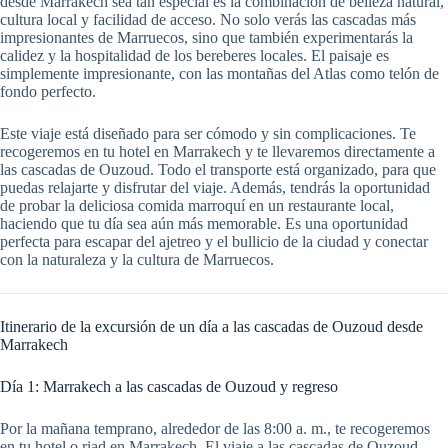
desde Marrakech sea tan especial es la combinación de belleza natural,
cultura local y facilidad de acceso. No solo verás las cascadas más
impresionantes de Marruecos, sino que también experimentarás la
calidez y la hospitalidad de los bereberes locales. El paisaje es
simplemente impresionante, con las montañas del Atlas como telón de
fondo perfecto.
Este viaje está diseñado para ser cómodo y sin complicaciones. Te
recogeremos en tu hotel en Marrakech y te llevaremos directamente a
las cascadas de Ouzoud. Todo el transporte está organizado, para que
puedas relajarte y disfrutar del viaje. Además, tendrás la oportunidad
de probar la deliciosa comida marroquí en un restaurante local,
haciendo que tu día sea aún más memorable. Es una oportunidad
perfecta para escapar del ajetreo y el bullicio de la ciudad y conectar
con la naturaleza y la cultura de Marruecos.
Itinerario de la excursión de un día a las cascadas de Ouzoud desde
Marrakech
Día 1: Marrakech a las cascadas de Ouzoud y regreso
Por la mañana temprano, alrededor de las 8:00 a. m., te recogeremos
en tu hotel o riad en Marrakech. El viaje a las cascadas de Ouzoud