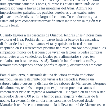
dura aproximadamente 3 horas, durante las cuales disfrutarás de un
pintoresco viaje a través de las montañas del Atlas. Admira los
impresionantes paisajes, los pueblos bereberes y las exuberantes
plantaciones de olivos a lo largo del camino. Tu conductor o guía
estará ahí para compartir información interesante sobre la región y la
cultura local.
Cuando llegues a las cascadas de Ouzoud, tendrás unas 4 horas para
explorar el área. Podrás dar un paseo hasta la base de las cascadas,
disfrutar de las impresionantes vistas y quizás incluso darte un
chapuzón en las refrescantes piscinas naturales. No olvides vigilar a los
simpáticos monos de Berbería que viven en la zona. Puedes comprar
cacahuetes a los vendedores locales para alimentarlos (¡pero ten
cuidado, son bastante traviesos!). También habrá muchos cafés y
restaurantes pequeños donde podrás relajarte y disfrutar del ambiente.
Para el almuerzo, disfrutarás de una deliciosa comida tradicional
marroquí en un restaurante con vistas a las cascadas. Prueba un
sabroso tajín o cuscús, y disfruta de los sabores de Marruecos. Después
del almuerzo, tendrás tiempo para explorar un poco más antes de
comenzar el viaje de regreso a Marrakech. Te dejarán en tu hotel o riad
alrededor de las 6:00 p. m., a tiempo para relajarte y disfrutar de la
noche. La excursión de un día a las cascadas de Ouzoud desde
Marrakech te ofrece una muestra de la belleza natural de Marruecos en