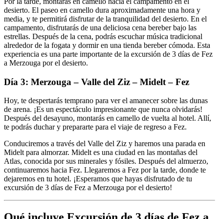
Por la tarde, montarás en camello hacia el campamento en el
desierto. El paseo en camello dura aproximadamente una hora y
media, y te permitirá disfrutar de la tranquilidad del desierto. En el
campamento, disfrutarás de una deliciosa cena bereber bajo las
estrellas. Después de la cena, podrás escuchar música tradicional
alrededor de la fogata y dormir en una tienda bereber cómoda. Esta
experiencia es una parte importante de la excursión de 3 días de Fez
a Merzouga por el desierto.
Día 3: Merzouga – Valle del Ziz – Midelt – Fez
Hoy, te despertarás temprano para ver el amanecer sobre las dunas
de arena. ¡Es un espectáculo impresionante que nunca olvidarás!
Después del desayuno, montarás en camello de vuelta al hotel. Allí,
te podrás duchar y prepararte para el viaje de regreso a Fez.
Conduciremos a través del Valle del Ziz y haremos una parada en
Midelt para almorzar. Midelt es una ciudad en las montañas del
Atlas, conocida por sus minerales y fósiles. Después del almuerzo,
continuaremos hacia Fez. Llegaremos a Fez por la tarde, donde te
dejaremos en tu hotel. ¡Esperamos que hayas disfrutado de tu
excursión de 3 días de Fez a Merzouga por el desierto!
Qué incluye Excursión de 3 días de Fez a