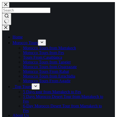
Skip
to
content
No
results
Home
Morocco Tours
Morocco Tours from Marrakech
Morocco Tours from Fes
Tours From Casablanca
Morocco Tours from Tangier
Morocco Tours from Ouarzazate
Morocco Tours From Rabat
Morocco Tours from Errachidia
Morocco Tours From Agadir
Top Tours
5 Days tour from Marrakech to Fes
5 Days Morocco Desert Tour from Marrakech to
Fes
6-Day Morocco Desert Tour from Marrakech to
Fes
About Us