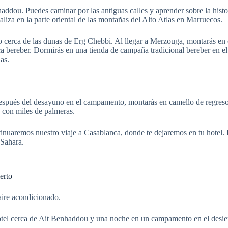
ou. Puedes caminar por las antiguas calles y aprender sobre la historia
aliza en la parte oriental de las montañas del Alto Atlas en Marruecos.
erca de las dunas de Erg Chebbi. Al llegar a Merzouga, montarás en ca
ca bereber. Dormirás en una tienda de campaña tradicional bereber en e
las.
Después del desayuno en el campamento, montarás en camello de regreso
 con miles de palmeras.
inuaremos nuestro viaje a Casablanca, donde te dejaremos en tu hotel.
 Sahara.
erto
aire acondicionado.
tel cerca de Ait Benhaddou y una noche en un campamento en el desie