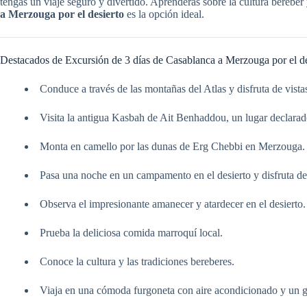
tengas un viaje seguro y divertido. Aprenderás sobre la cultura bereber
a Merzouga por el desierto
es la opción ideal.
Destacados de Excursión de 3 días de Casablanca a Merzouga por el de
Conduce a través de las montañas del Atlas y disfruta de vista
Visita la antigua Kasbah de Ait Benhaddou, un lugar decla
Monta en camello por las dunas de Erg Chebbi en Merzouga.
Pasa una noche en un campamento en el desierto y disfruta de
Observa el impresionante amanecer y atardecer en el desierto.
Prueba la deliciosa comida marroquí local.
Conoce la cultura y las tradiciones bereberes.
Viaja en una cómoda furgoneta con aire acondicionado y un g