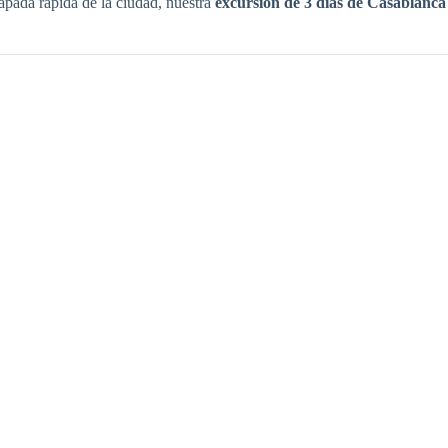
capada rápida de la ciudad, nuestra
excursión de 3 días de Casablanca