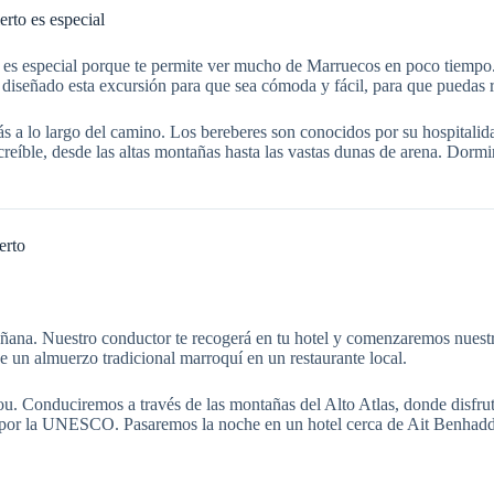
rto es especial
es especial porque te permite ver mucho de Marruecos en poco tiempo. N
iseñado esta excursión para que sea cómoda y fácil, para que puedas rela
s a lo largo del camino. Los bereberes son conocidos por su hospitalid
reíble, desde las altas montañas hasta las vastas dunas de arena. Dormir
erto
na. Nuestro conductor te recogerá en tu hotel y comenzaremos nuestro
 un almuerzo tradicional marroquí en un restaurante local.
. Conduciremos a través de las montañas del Alto Atlas, donde disfrut
por la UNESCO. Pasaremos la noche en un hotel cerca de Ait Benhaddou,