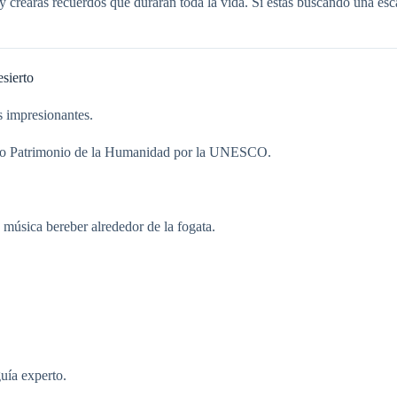
 y crearás recuerdos que durarán toda la vida. Si estás buscando una es
sierto
s impresionantes.
rado Patrimonio de la Humanidad por la UNESCO.
 música bereber alrededor de la fogata.
uía experto.