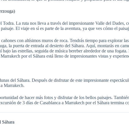
erzouga)
Todra. La ruta nos lleva a través del impresionante Valle del Dades, c
paisaje. El viaje en sí es parte de la aventura, ya que ves cómo el pai
cañones con altísimos muros de roca. Tendrás tiempo para explorar las ga
, la puerta de entrada al desierto del Sáhara. Aquí, montarás en camell
í bajo las estrellas, seguida de música bereber alrededor de una fogata
 Marrakech por el Sáhara está lleno de impresionantes vistas y experienc
dunas del Sáhara. Después de disfrutar de este impresionante espectác
 a Marrakech.
rtunidad de hacer más fotos y disfrutar de los bellos paisajes. También
 excursión de 3 días de Casablanca a Marrakech por el Sáhara termina c
l Sáhara