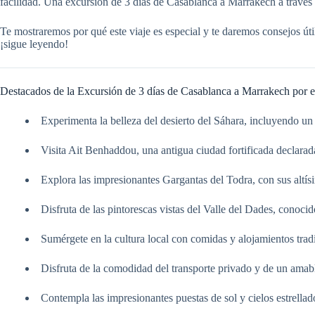
facilidad. Una excursión de 3 días de Casablanca a Marrakech a través 
Te mostraremos por qué este viaje es especial y te daremos consejos útil
¡sigue leyendo!
Destacados de la Excursión de 3 días de Casablanca a Marrakech por e
Experimenta la belleza del desierto del Sáhara, incluyendo un
Visita Ait Benhaddou, una antigua ciudad fortificada decla
Explora las impresionantes Gargantas del Todra, con sus altí
Disfruta de las pintorescas vistas del Valle del Dades, conoci
Sumérgete en la cultura local con comidas y alojamientos trad
Disfruta de la comodidad del transporte privado y de un amabl
Contempla las impresionantes puestas de sol y cielos estrellado