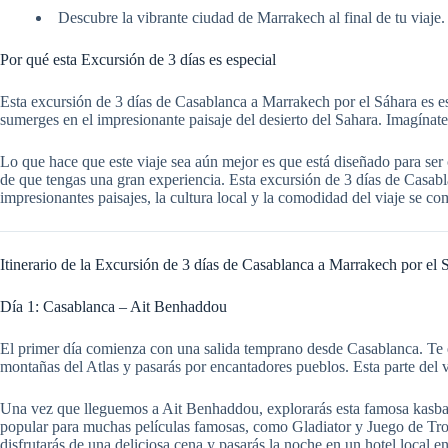
Descubre la vibrante ciudad de Marrakech al final de tu viaje.
Por qué esta Excursión de 3 días es especial
Esta excursión de 3 días de Casablanca a Marrakech por el Sáhara es e
sumerges en el impresionante paisaje del desierto del Sahara. Imagínat
Lo que hace que este viaje sea aún mejor es que está diseñado para ser c
de que tengas una gran experiencia. Esta excursión de 3 días de Casab
impresionantes paisajes, la cultura local y la comodidad del viaje se c
Itinerario de la Excursión de 3 días de Casablanca a Marrakech por el 
Día 1: Casablanca – Ait Benhaddou
El primer día comienza con una salida temprano desde Casablanca. Te es
montañas del Atlas y pasarás por encantadores pueblos. Esta parte del v
Una vez que lleguemos a Ait Benhaddou, explorarás esta famosa kasba
popular para muchas películas famosas, como Gladiator y Juego de Trono
disfrutarás de una deliciosa cena y pasarás la noche en un hotel local en