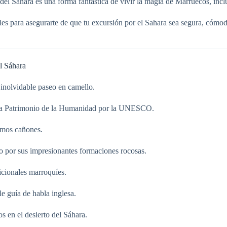
del Sahara es una forma fantástica de vivir la magia de Marruecos, incl
es para asegurarte de que tu excursión por el Sahara sea segura, cómoda 
l Sáhara
 inolvidable paseo en camello.
rada Patrimonio de la Humanidad por la UNESCO.
simos cañones.
do por sus impresionantes formaciones rocosas.
icionales marroquíes.
e guía de habla inglesa.
s en el desierto del Sáhara.