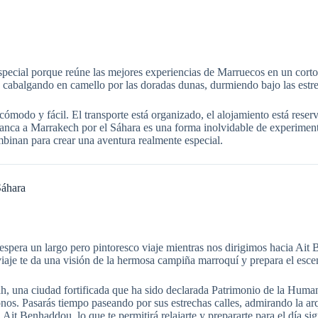
special porque reúne las mejores experiencias de Marruecos en un corto
e cabalgando en camello por las doradas dunas, durmiendo bajo las estr
ómodo y fácil. El transporte está organizado, el alojamiento está reserv
lanca a Marrakech por el Sáhara es una forma inolvidable de experiment
ombinan para crear una aventura realmente especial.
Sáhara
pera un largo pero pintoresco viaje mientras nos dirigimos hacia Ait B
iaje te da una visión de la hermosa campiña marroquí y prepara el escen
h, una ciudad fortificada que ha sido declarada Patrimonio de la Hu
s. Pasarás tiempo paseando por sus estrechas calles, admirando la arqui
 Ait Benhaddou, lo que te permitirá relajarte y prepararte para el día sig