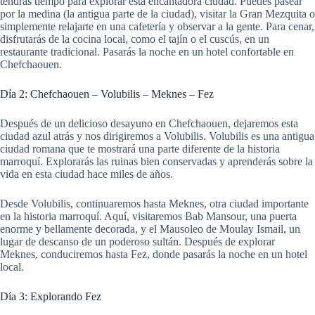
tendrás tiempo para explorar esta encantadora ciudad. Puedes pasear
por la medina (la antigua parte de la ciudad), visitar la Gran Mezquita o
simplemente relajarte en una cafetería y observar a la gente. Para cenar,
disfrutarás de la cocina local, como el tajín o el cuscús, en un
restaurante tradicional. Pasarás la noche en un hotel confortable en
Chefchaouen.
Día 2: Chefchaouen – Volubilis – Meknes – Fez
Después de un delicioso desayuno en Chefchaouen, dejaremos esta
ciudad azul atrás y nos dirigiremos a Volubilis. Volubilis es una antigua
ciudad romana que te mostrará una parte diferente de la historia
marroquí. Explorarás las ruinas bien conservadas y aprenderás sobre la
vida en esta ciudad hace miles de años.
Desde Volubilis, continuaremos hasta Meknes, otra ciudad importante
en la historia marroquí. Aquí, visitaremos Bab Mansour, una puerta
enorme y bellamente decorada, y el Mausoleo de Moulay Ismail, un
lugar de descanso de un poderoso sultán. Después de explorar
Meknes, conduciremos hasta Fez, donde pasarás la noche en un hotel
local.
Día 3: Explorando Fez