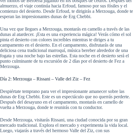
ver monos de Berbería jugando en los bosques de cedros. Después del
almuerzo, el viaje continúa hacia Erfoud, famoso por sus fósiles y el
comienzo del desierto. Desde Erfoud, te dirigirás a Merzouga, donde te
esperan las impresionantes dunas de Erg Chebbi.
Una vez que llegues a Merzouga, montarás en camello a través de las
dunas al atardecer. ¡Esta es una experiencia mágica! Verás cómo el sol
pinta el desierto con colores increíbles mientras te diriges a tu
campamento en el desierto. En el campamento, disfrutarás de una
deliciosa cena tradicional marroquí, música bereber alrededor de una
fogata y una noche bajo las estrellas. Esta noche en el desierto será el
punto culminante de tu excursión de 2 días por el desierto de Fez a
Merzouga.
Día 2: Merzouga – Rissani – Valle del Ziz – Fez
Despiértate temprano para ver el impresionante amanecer sobre las
dunas de Erg Chebbi. Este es un espectáculo que no querrás perderte.
Después del desayuno en el campamento, montarás en camello de
vuelta a Merzouga, donde te reunirás con tu conductor.
Desde Merzouga, visitarás Rissani, una ciudad conocida por su gran
mercado tradicional. Explora el mercado y experimenta la vida local.
Luego, viajarás a través del hermoso Valle del Ziz, con sus