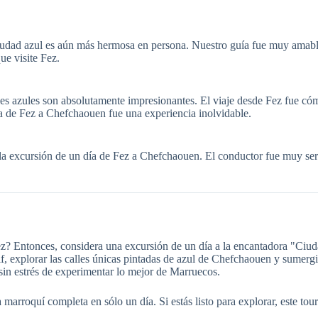
dad azul es aún más hermosa en persona. Nuestro guía fue muy amable y 
e visite Fez.
s azules son absolutamente impresionantes. El viaje desde Fez fue cómo
ía de Fez a Chefchaouen fue una experiencia inolvidable.
 la excursión de un día de Fez a Chefchaouen. El conductor fue muy se
ez? Entonces, considera una excursión de un día a la encantadora "Ciu
if, explorar las calles únicas pintadas de azul de Chefchaouen y sumergi
 sin estrés de experimentar lo mejor de Marruecos.
arroquí completa en sólo un día. Si estás listo para explorar, este tour