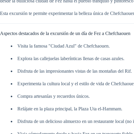
desde la bulliciosa ciudad de Fez hasta el pueblo tranquilo y pintores
Esta excursión te permite experimentar la belleza única de Chefchaouen s
Aspectos destacados de la excursión de un día de Fez a Chefchaouen
Visita la famosa "Ciudad Azul" de Chefchaouen.
Explora las callejuelas laberínticas llenas de casas azules.
Disfruta de las impresionantes vistas de las montañas del Rif.
Experimenta la cultura local y el estilo de vida de Chefchaoue
Compra artesanías y recuerdos únicos.
Relájate en la plaza principal, la Plaza Uta el-Hammam.
Disfruta de un delicioso almuerzo en un restaurante local (no 
Viaja cómodamente desde y hacia Fez en un transporte fiable.