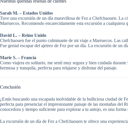
Nuestras queridas reseñas de clientes
Sarah M. – Estados Unidos
Tuve una excursión de un día maravillosa de Fez a Chefchaouen. La ciu
Marruecos. Recomiendo encarecidamente esta excursión a cualquiera qu
David L. – Reino Unido
Chefchaouen fue el punto culminante de mi viaje a Marruecos. Las calle
Fue genial escapar del ajetreo de Fez por un día. La excursión de un d
Marie S. – Francia
Como viajera en solitario, me sentí muy segura y bien cuidada durante
hermosa y tranquila, perfecta para relajarse y disfrutar del paisaje.
Conclusión
¿Estás buscando una escapada inolvidable de la bulliciosa ciudad de F
perfecta para presenciar el impresionante paisaje de las montañas del R
conocedora y tiempo suficiente para explorar a tu antojo, es una forma
La excursión de un día de Fez a Chefchaouen te ofrece una experiencia m