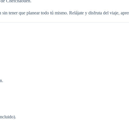
co de Chefchaouen.
in tener que planear todo tú mismo. Relájate y disfruta del viaje, apren
n.
incluido).