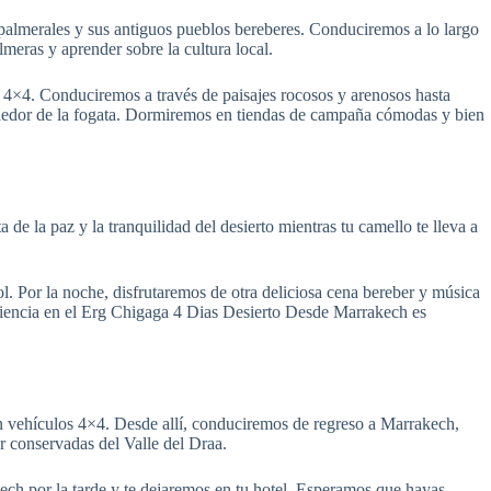
 palmerales y sus antiguos pueblos bereberes. Conduciremos a lo largo
almeras y aprender sobre la cultura local.
s 4×4. Conduciremos a través de paisajes rocosos y arenosos hasta
lrededor de la fogata. Dormiremos en tiendas de campaña cómodas y bien
e la paz y la tranquilidad del desierto mientras tu camello te lleva a
ol. Por la noche, disfrutaremos de otra deliciosa cena bereber y música
eriencia en el Erg Chigaga 4 Dias Desierto Desde Marrakech es
 vehículos 4×4. Desde allí, conduciremos de regreso a Marrakech,
r conservadas del Valle del Draa.
ch por la tarde y te dejaremos en tu hotel. Esperamos que hayas