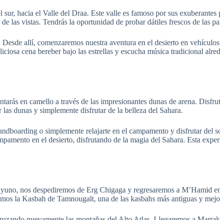
sur, hacia el Valle del Draa. Este valle es famoso por sus exuberantes
r de las vistas. Tendrás la oportunidad de probar dátiles frescos de las p
o. Desde allí, comenzaremos nuestra aventura en el desierto en vehículo
liciosa cena bereber bajo las estrellas y escucha música tradicional a
rás en camello a través de las impresionantes dunas de arena. Disfruta d
r las dunas y simplemente disfrutar de la belleza del Sahara.
 sandboarding o simplemente relajarte en el campamento y disfrutar del s
mpamento en el desierto, disfrutando de la magia del Sahara. Esta exp
esayuno, nos despediremos de Erg Chigaga y regresaremos a M’Hamid en
aremos la Kasbah de Tamnougalt, una de las kasbahs más antiguas y mejo
ruzando nuevamente las montañas del Alto Atlas. Llegaremos a Marrake