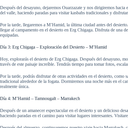
Después del desayuno, dejaremos Ouarzazate y nos dirigiremos hacia el 
del valle, haciendo paradas para visitar kasbahs tradicionales y disfruta
Por la tarde, llegaremos a M’Hamid, la última ciudad antes del desiert
llegar al campamento en el desierto en Erg Chigaga. Disfruta de una de
equipadas.
Día 3: Erg Chigaga – Exploración del Desierto – M’Hamid
Hoy, explorarás el desierto de Erg Chigaga. Después del desayuno, monta
través de este paisaje increíble. Tendrás tiempo para tomar fotos, escala
Por la tarde, podrás disfrutar de otras actividades en el desierto, como
tradicional alrededor de la fogata. Dormiremos una noche más en el ca
realmente única.
Día 4: M’Hamid – Tamnougalt – Marrakech
Después de un amanecer espectacular en el desierto y un delicioso d
haciendo paradas en el camino para visitar lugares interesantes. Visit
Después del almuerzo, continuaremos nuestro viaje hacia Marrakech, c