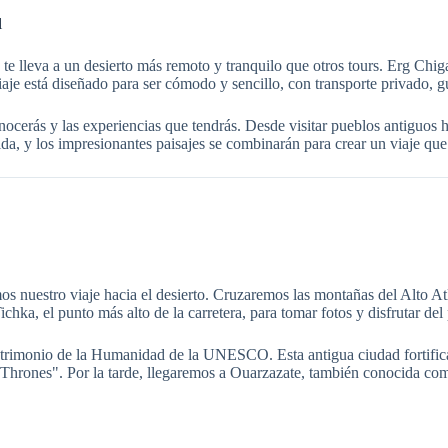
l
 lleva a un desierto más remoto y tranquilo que otros tours. Erg Chigag
viaje está diseñado para ser cómodo y sencillo, con transporte privado,
nocerás y las experiencias que tendrás. Desde visitar pueblos antiguos 
ida, y los impresionantes paisajes se combinarán para crear un viaje que
nuestro viaje hacia el desierto. Cruzaremos las montañas del Alto Atla
hka, el punto más alto de la carretera, para tomar fotos y disfrutar del 
rimonio de la Humanidad de la UNESCO. Esta antigua ciudad fortificad
hrones". Por la tarde, llegaremos a Ouarzazate, también conocida como