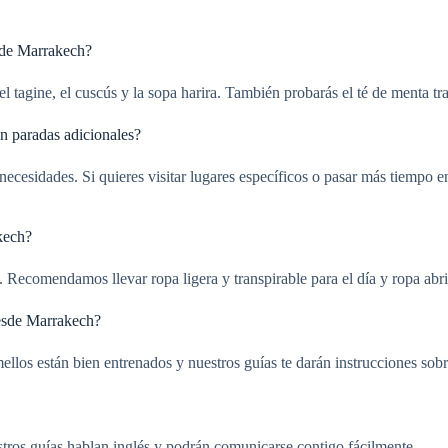
sde Marrakech?
l tagine, el cuscús y la sopa harira. También probarás el té de menta tr
n paradas adicionales?
y necesidades. Si quieres visitar lugares específicos o pasar más tiempo
kech?
. Recomendamos llevar ropa ligera y transpirable para el día y ropa ab
esde Marrakech?
mellos están bien entrenados y nuestros guías te darán instrucciones so
estros guías hablan inglés y podrán comunicarse contigo fácilmente.