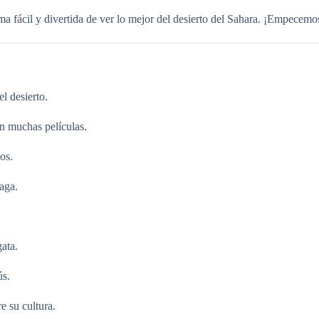
 fácil y divertida de ver lo mejor del desierto del Sahara. ¡Empecemos
l desierto.
n muchas películas.
os.
aga.
gata.
ús.
e su cultura.