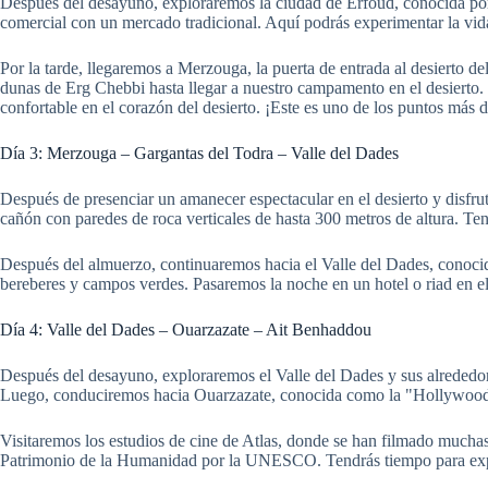
Después del desayuno, exploraremos la ciudad de Erfoud, conocida por s
comercial con un mercado tradicional. Aquí podrás experimentar la vida 
Por la tarde, llegaremos a Merzouga, la puerta de entrada al desierto
dunas de Erg Chebbi hasta llegar a nuestro campamento en el desierto. D
confortable en el corazón del desierto. ¡Este es uno de los puntos más
Día 3: Merzouga – Gargantas del Todra – Valle del Dades
Después de presenciar un amanecer espectacular en el desierto y disfr
cañón con paredes de roca verticales de hasta 300 metros de altura. Ten
Después del almuerzo, continuaremos hacia el Valle del Dades, conocid
bereberes y campos verdes. Pasaremos la noche en un hotel o riad en el
Día 4: Valle del Dades – Ouarzazate – Ait Benhaddou
Después del desayuno, exploraremos el Valle del Dades y sus alrededor
Luego, conduciremos hacia Ouarzazate, conocida como la "Hollywood 
Visitaremos los estudios de cine de Atlas, donde se han filmado much
Patrimonio de la Humanidad por la UNESCO. Tendrás tiempo para explo