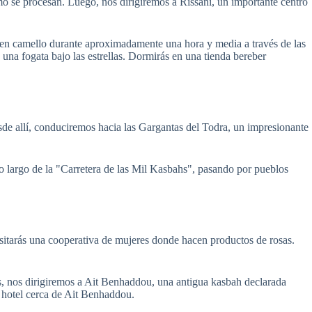
ómo se procesan. Luego, nos dirigiremos a Rissani, un importante centro
s en camello durante aproximadamente una hora y media a través de las
una fogata bajo las estrellas. Dormirás en una tienda bereber
de allí, conduciremos hacia las Gargantas del Todra, un impresionante
 largo de la "Carretera de las Mil Kasbahs", pasando por pueblos
sitarás una cooperativa de mujeres donde hacen productos de rosas.
, nos dirigiremos a Ait Benhaddou, una antigua kasbah declarada
 hotel cerca de Ait Benhaddou.