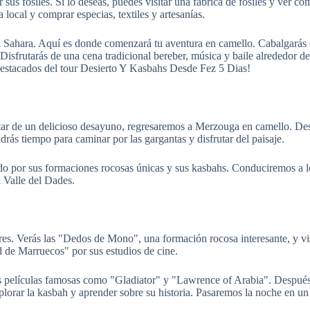
us fósiles. Si lo deseas, puedes visitar una fábrica de fósiles y ver c
local y comprar especias, textiles y artesanías.
 del Sahara. Aquí es donde comenzará tu aventura en camello. Cabalgará
isfrutarás de una cena tradicional bereber, música y baile alrededor de 
 destacados del tour Desierto Y Kasbahs Desde Fez 5 Dias!
utar de un delicioso desayuno, regresaremos a Merzouga en camello. Des
drás tiempo para caminar por las gargantas y disfrutar del paisaje.
o por sus formaciones rocosas únicas y sus kasbahs. Conduciremos a lo
 Valle del Dades.
es. Verás las "Dedos de Mono", una formación rocosa interesante, y vi
de Marruecos" por sus estudios de cine.
as películas famosas como "Gladiator" y "Lawrence of Arabia". Después
rar la kasbah y aprender sobre su historia. Pasaremos la noche en un