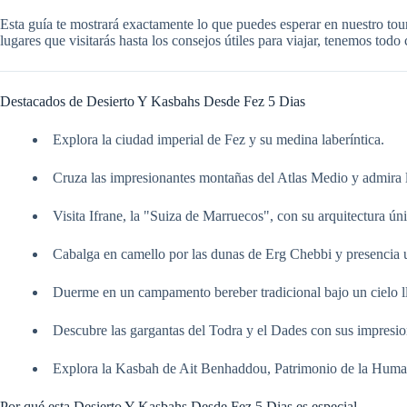
Esta guía te mostrará exactamente lo que puedes esperar en nuestro tou
lugares que visitarás hasta los consejos útiles para viajar, tenemos tod
Destacados de Desierto Y Kasbahs Desde Fez 5 Dias
Explora la ciudad imperial de Fez y su medina laberíntica.
Cruza las impresionantes montañas del Atlas Medio y admira 
Visita Ifrane, la "Suiza de Marruecos", con su arquitectura úni
Cabalga en camello por las dunas de Erg Chebbi y presencia un
Duerme en un campamento bereber tradicional bajo un cielo lle
Descubre las gargantas del Todra y el Dades con sus impresio
Explora la Kasbah de Ait Benhaddou, Patrimonio de la Huma
Por qué esta Desierto Y Kasbahs Desde Fez 5 Dias es especial