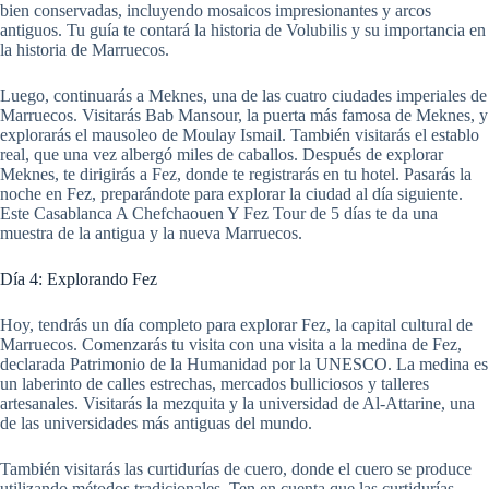
bien conservadas, incluyendo mosaicos impresionantes y arcos
antiguos. Tu guía te contará la historia de Volubilis y su importancia en
la historia de Marruecos.
Luego, continuarás a Meknes, una de las cuatro ciudades imperiales de
Marruecos. Visitarás Bab Mansour, la puerta más famosa de Meknes, y
explorarás el mausoleo de Moulay Ismail. También visitarás el establo
real, que una vez albergó miles de caballos. Después de explorar
Meknes, te dirigirás a Fez, donde te registrarás en tu hotel. Pasarás la
noche en Fez, preparándote para explorar la ciudad al día siguiente.
Este Casablanca A Chefchaouen Y Fez Tour de 5 días te da una
muestra de la antigua y la nueva Marruecos.
Día 4: Explorando Fez
Hoy, tendrás un día completo para explorar Fez, la capital cultural de
Marruecos. Comenzarás tu visita con una visita a la medina de Fez,
declarada Patrimonio de la Humanidad por la UNESCO. La medina es
un laberinto de calles estrechas, mercados bulliciosos y talleres
artesanales. Visitarás la mezquita y la universidad de Al-Attarine, una
de las universidades más antiguas del mundo.
También visitarás las curtidurías de cuero, donde el cuero se produce
utilizando métodos tradicionales. Ten en cuenta que las curtidurías