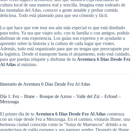
cultura local de una manera real y sencilla. Imagina estar rodeado de
las montañas del Atlas, conocer a gente amable y probar comida
deliciosa. Todo está planeado para que sea cómodo y fácil.
Lo que hace que este tour sea aún más especial es que está diseñado
para todos. Ya sea que viajes solo, con tu familia o con amigos, podrás
disfrutar de esta experiencia. Los guías son expertos y te ayudarán a
aprender sobre la historia y la cultura de cada lugar que visites.
Además, todo está organizado para que no tengas que preocuparte por
la logística. Desde el transporte hasta el alojamiento, todo está cuidado,
para que puedas relajarte y disfrutar de tu
Aventura 6 Dias Desde Fez
Al Atlas
al máximo.
Itinerario de Aventura 6 Dias Desde Fez Al Atlas
Día 1: Fez – Ifrane – Bosque de Azrou – Valle del Ziz – Erfoud –
Merzouga
El primer día de tu
Aventura 6 Dias Desde Fez Al Atlas
comienza
con un viaje desde Fez a Merzouga. En el camino, visitarás Ifrane, una
hermosa ciudad conocida como la "Suiza de Marruecos" debido a su
arquitectura de estilo europeo y sus parques verdes. Después de Ifrane,