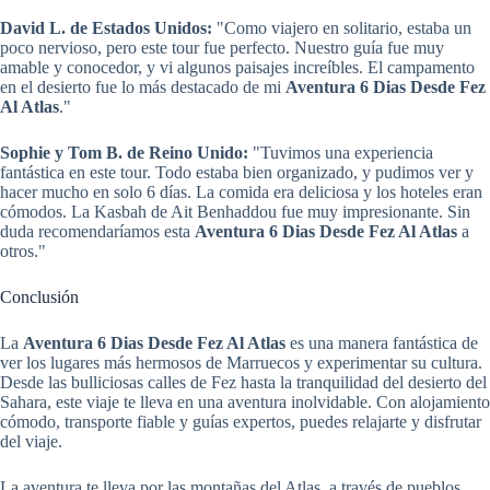
David L. de Estados Unidos:
"Como viajero en solitario, estaba un
poco nervioso, pero este tour fue perfecto. Nuestro guía fue muy
amable y conocedor, y vi algunos paisajes increíbles. El campamento
en el desierto fue lo más destacado de mi
Aventura 6 Dias Desde Fez
Al Atlas
."
Sophie y Tom B. de Reino Unido:
"Tuvimos una experiencia
fantástica en este tour. Todo estaba bien organizado, y pudimos ver y
hacer mucho en solo 6 días. La comida era deliciosa y los hoteles eran
cómodos. La Kasbah de Ait Benhaddou fue muy impresionante. Sin
duda recomendaríamos esta
Aventura 6 Dias Desde Fez Al Atlas
a
otros."
Conclusión
La
Aventura 6 Dias Desde Fez Al Atlas
es una manera fantástica de
ver los lugares más hermosos de Marruecos y experimentar su cultura.
Desde las bulliciosas calles de Fez hasta la tranquilidad del desierto del
Sahara, este viaje te lleva en una aventura inolvidable. Con alojamiento
cómodo, transporte fiable y guías expertos, puedes relajarte y disfrutar
del viaje.
La aventura te lleva por las montañas del Atlas, a través de pueblos