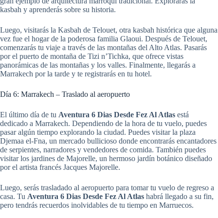
gran ejemplo de arquitectura marroquí tradicional. Explorarás la
kasbah y aprenderás sobre su historia.
Luego, visitarás la Kasbah de Telouet, otra kasbah histórica que alguna
vez fue el hogar de la poderosa familia Glaoui. Después de Telouet,
comenzarás tu viaje a través de las montañas del Alto Atlas. Pasarás
por el puerto de montaña de Tizi n’Tichka, que ofrece vistas
panorámicas de las montañas y los valles. Finalmente, llegarás a
Marrakech por la tarde y te registrarás en tu hotel.
Día 6: Marrakech – Traslado al aeropuerto
El último día de tu
Aventura 6 Dias Desde Fez Al Atlas
está
dedicado a Marrakech. Dependiendo de la hora de tu vuelo, puedes
pasar algún tiempo explorando la ciudad. Puedes visitar la plaza
Djemaa el-Fna, un mercado bullicioso donde encontrarás encantadores
de serpientes, narradores y vendedores de comida. También puedes
visitar los jardines de Majorelle, un hermoso jardín botánico diseñado
por el artista francés Jacques Majorelle.
Luego, serás trasladado al aeropuerto para tomar tu vuelo de regreso a
casa. Tu
Aventura 6 Dias Desde Fez Al Atlas
habrá llegado a su fin,
pero tendrás recuerdos inolvidables de tu tiempo en Marruecos.