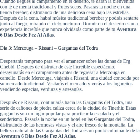
Cuando llegues al campamento en el desierto, te darán la bienvenida
con té de menta tradicional y frutos secos. Pasarás la noche en una
tienda bereber, disfrutando de una deliciosa cena bajo las estrellas.
Después de la cena, habrá música tradicional bereber y podrás sentarte
junto al fuego, mirando el cielo nocturno. Dormir en el desierto es una
experiencia increíble que nunca olvidarás como parte de tu
Aventura
6 Dias Desde Fez Al Atlas
.
Día 3: Merzouga – Rissani – Gargantas del Todra
Despertarás temprano para ver el amanecer sobre las dunas de Erg
Chebbi. Después de disfrutar de este increíble espectáculo,
desayunarás en el campamento antes de regresar a Merzouga en
camello. Desde Merzouga, viajarás a Rissani, una ciudad conocida por
su mercado tradicional. Visitarás el mercado y verás a los lugareños
vendiendo especias, verduras y artesanías.
Después de Rissani, continuarás hacia las Gargantas del Todra, una
serie de cañones de piedra caliza cerca de la ciudad de Tinerhir. Estas
gargantas son un lugar popular para practicar la escalada y el
senderismo. Pasarás la noche en un hotel en las Gargantas del Todra,
disfrutando de las hermosas vistas y el aire fresco de la montaña. La
belleza natural de las Gargantas del Todra es un punto culminante de la
Aventura 6 Dias Desde Fez Al Atlas
.