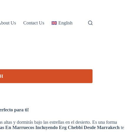
About Us
Contact Us
English
H
rfecto para ti!
altas y dormirás bajo las estrellas en el desierto. Es una forma
ías En Marruecos Incluyendo Erg Chebbi Desde Marrakech
te