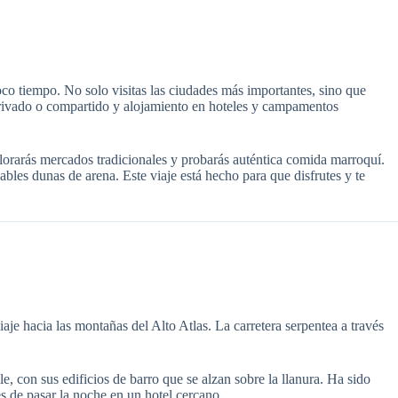
o tiempo. No solo visitas las ciudades más importantes, sino que
e privado o compartido y alojamiento en hoteles y campamentos
plorarás mercados tradicionales y probarás auténtica comida marroquí.
bles dunas de arena. Este viaje está hecho para que disfrutes y te
e hacia las montañas del Alto Atlas. La carretera serpentea a través
e, con sus edificios de barro que se alzan sobre la llanura. Ha sido
 de pasar la noche en un hotel cercano.