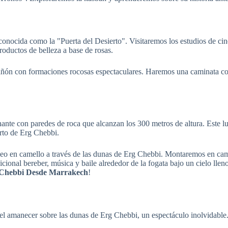
onocida como la "Puerta del Desierto". Visitaremos los estudios de ci
roductos de belleza a base de rosas.
añón con formaciones rocosas espectaculares. Haremos una caminata corta
te con paredes de roca que alcanzan los 300 metros de altura. Este lug
erto de Erg Chebbi.
aseo en camello a través de las dunas de Erg Chebbi. Montaremos en ca
cional bereber, música y baile alrededor de la fogata bajo un cielo llen
 Chebbi Desde Marrakech
!
 el amanecer sobre las dunas de Erg Chebbi, un espectáculo inolvidab