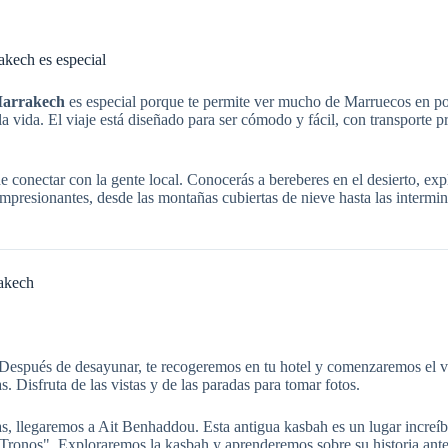
kech es especial
Marrakech
es especial porque te permite ver mucho de Marruecos en poc
 la vida. El viaje está diseñado para ser cómodo y fácil, con transport
 conectar con la gente local. Conocerás a bereberes en el desierto, ex
mpresionantes, desde las montañas cubiertas de nieve hasta las intermina
rakech
espués de desayunar, te recogeremos en tu hotel y comenzaremos el viaj
. Disfruta de las vistas y de las paradas para tomar fotos.
as, llegaremos a Ait Benhaddou. Esta antigua kasbah es un lugar increíbl
ronos". Exploraremos la kasbah y aprenderemos sobre su historia antes