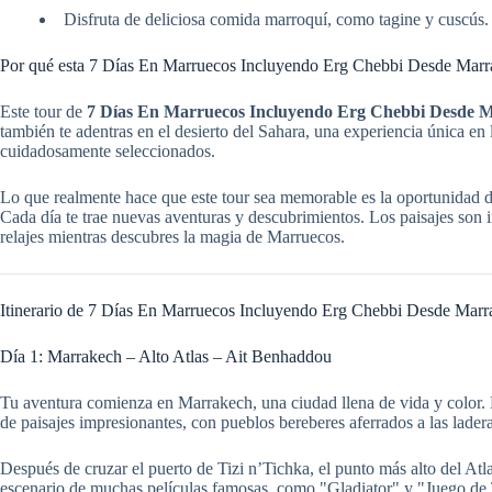
Disfruta de deliciosa comida marroquí, como tagine y cuscús.
Por qué esta 7 Días En Marruecos Incluyendo Erg Chebbi Desde Marra
Este tour de
7 Días En Marruecos Incluyendo Erg Chebbi Desde 
también te adentras en el desierto del Sahara, una experiencia única en
cuidadosamente seleccionados.
Lo que realmente hace que este tour sea memorable es la oportunidad de
Cada día te trae nuevas aventuras y descubrimientos. Los paisajes son i
relajes mientras descubres la magia de Marruecos.
Itinerario de 7 Días En Marruecos Incluyendo Erg Chebbi Desde Mar
Día 1: Marrakech – Alto Atlas – Ait Benhaddou
Tu aventura comienza en Marrakech, una ciudad llena de vida y color. D
de paisajes impresionantes, con pueblos bereberes aferrados a las laderas
Después de cruzar el puerto de Tizi n’Tichka, el punto más alto del Atl
escenario de muchas películas famosas, como "Gladiator" y "Juego de T