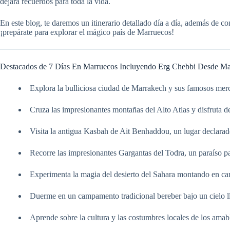
dejará recuerdos para toda la vida.
En este blog, te daremos un itinerario detallado día a día, además de c
¡prepárate para explorar el mágico país de Marruecos!
Destacados de 7 Días En Marruecos Incluyendo Erg Chebbi Desde Ma
Explora la bulliciosa ciudad de Marrakech y sus famosos mer
Cruza las impresionantes montañas del Alto Atlas y disfruta de
Visita la antigua Kasbah de Ait Benhaddou, un lugar decla
Recorre las impresionantes Gargantas del Todra, un paraíso pa
Experimenta la magia del desierto del Sahara montando en cam
Duerme en un campamento tradicional bereber bajo un cielo lle
Aprende sobre la cultura y las costumbres locales de los amab