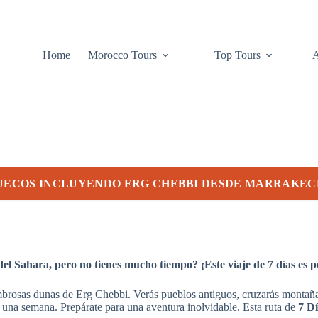
Home
Morocco Tours
Top Tours
RUECOS INCLUYENDO ERG CHEBBI DESDE MARRAKEC
del Sahara, pero no tienes mucho tiempo? ¡Este viaje de 7 días es pe
mbrosas dunas de Erg Chebbi. Verás pueblos antiguos, cruzarás montañas 
o una semana. Prepárate para una aventura inolvidable. Esta ruta de
7 D