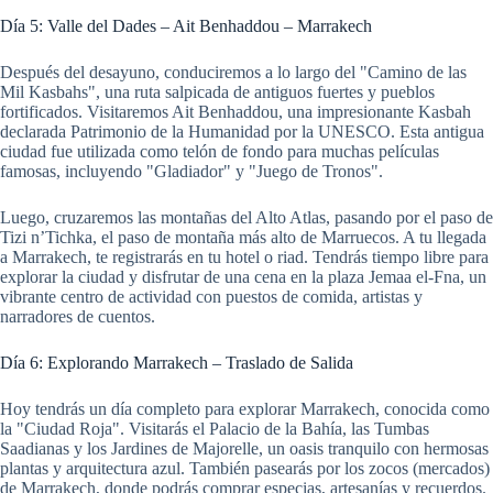
Día 5: Valle del Dades – Ait Benhaddou – Marrakech
Después del desayuno, conduciremos a lo largo del "Camino de las
Mil Kasbahs", una ruta salpicada de antiguos fuertes y pueblos
fortificados. Visitaremos Ait Benhaddou, una impresionante Kasbah
declarada Patrimonio de la Humanidad por la UNESCO. Esta antigua
ciudad fue utilizada como telón de fondo para muchas películas
famosas, incluyendo "Gladiador" y "Juego de Tronos".
Luego, cruzaremos las montañas del Alto Atlas, pasando por el paso de
Tizi n’Tichka, el paso de montaña más alto de Marruecos. A tu llegada
a Marrakech, te registrarás en tu hotel o riad. Tendrás tiempo libre para
explorar la ciudad y disfrutar de una cena en la plaza Jemaa el-Fna, un
vibrante centro de actividad con puestos de comida, artistas y
narradores de cuentos.
Día 6: Explorando Marrakech – Traslado de Salida
Hoy tendrás un día completo para explorar Marrakech, conocida como
la "Ciudad Roja". Visitarás el Palacio de la Bahía, las Tumbas
Saadianas y los Jardines de Majorelle, un oasis tranquilo con hermosas
plantas y arquitectura azul. También pasearás por los zocos (mercados)
de Marrakech, donde podrás comprar especias, artesanías y recuerdos.