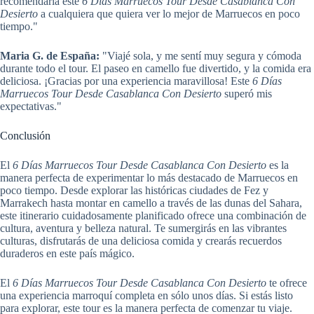
recomendaría este
6 Días Marruecos Tour Desde Casablanca Con
Desierto
a cualquiera que quiera ver lo mejor de Marruecos en poco
tiempo."
Maria G. de España:
"Viajé sola, y me sentí muy segura y cómoda
durante todo el tour. El paseo en camello fue divertido, y la comida era
deliciosa. ¡Gracias por una experiencia maravillosa! Este
6 Días
Marruecos Tour Desde Casablanca Con Desierto
superó mis
expectativas."
Conclusión
El
6 Días Marruecos Tour Desde Casablanca Con Desierto
es la
manera perfecta de experimentar lo más destacado de Marruecos en
poco tiempo. Desde explorar las históricas ciudades de Fez y
Marrakech hasta montar en camello a través de las dunas del Sahara,
este itinerario cuidadosamente planificado ofrece una combinación de
cultura, aventura y belleza natural. Te sumergirás en las vibrantes
culturas, disfrutarás de una deliciosa comida y crearás recuerdos
duraderos en este país mágico.
El
6 Días Marruecos Tour Desde Casablanca Con Desierto
te ofrece
una experiencia marroquí completa en sólo unos días. Si estás listo
para explorar, este tour es la manera perfecta de comenzar tu viaje.