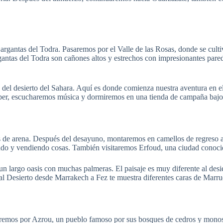
gantas del Todra. Pasaremos por el Valle de las Rosas, donde se cultiv
antas del Todra son cañones altos y estrechos con impresionantes pare
del desierto del Sahara. Aquí es donde comienza nuestra aventura en e
ber, escucharemos música y dormiremos en una tienda de campaña bajo l
 de arena. Después del desayuno, montaremos en camellos de regreso a
o y vendiendo cosas. También visitaremos Erfoud, una ciudad conocida
un largo oasis con muchas palmeras. El paisaje es muy diferente al des
al Desierto desde Marrakech a Fez te muestra diferentes caras de Marru
aremos por Azrou, un pueblo famoso por sus bosques de cedros y mono