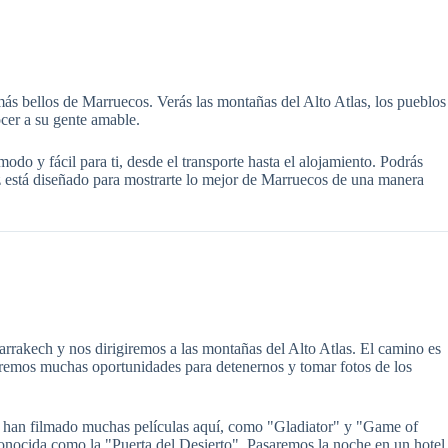
 más bellos de Marruecos. Verás las montañas del Alto Atlas, los pueblos
ocer a su gente amable.
do y fácil para ti, desde el transporte hasta el alojamiento. Podrás
Fez está diseñado para mostrarte lo mejor de Marruecos de una manera
rakech y nos dirigiremos a las montañas del Alto Atlas. El camino es
remos muchas oportunidades para detenernos y tomar fotos de los
e han filmado muchas películas aquí, como "Gladiator" y "Game of
nocida como la "Puerta del Desierto". Pasaremos la noche en un hotel