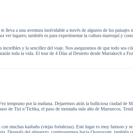
te lleva a una aventura inolvidable a través de algunos de los paisajes
para ver lugares; también es para experimentar la cultura marroquí y con
increíbles y la sencillez del viaje. Nos aseguramos de que todo sea cómo
 durarán toda la vida. El tour de 4 Días al Desierto desde Marrakech a 
z temprano por la mañana. Dejaremos atrás la bulliciosa ciudad de Mar
aso de Tizi n’Tichka, el paso de montaña más alto de Marruecos. Tend
con muchas kasbahs (viejas fortalezas). Este lugar es muy famoso y s
ia. Después del almuerzo, continuaremos hacia Ouarzazate, también co