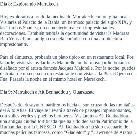
Día 8: Explorando Marrakech
Hoy explorarás a fondo la medina de Marrakech con un guía local.
Visitarás el Palacio de la Bahía, un hermoso palacio del siglo XIX, y
las Tumbas Saadíes, un cementerio real con impresionantes
decoraciones. También tendrás la oportunidad de visitar la Madrasa
Ben Youssef, una antigua escuela coránica con una arquitectura
impresionante.
Para el almuerzo, probarás un plato típico en un restaurante local. Por
la tarde, visitarás los Jardines Majorelle, un hermoso jardín botánico
diseñado por el artista francés Jacques Majorelle. Por la noche, puedes
disfrutar de una cena en un restaurante con vistas a la Plaza Djemaa el-
Fna. Pasarás la noche en el mismo hotel en Marrakech.
Día 9: Marrakech a Ait Benhaddou y Ouarzazate
Después del desayuno, partiremos hacia el sur, cruzando las montañas
del Alto Atlas. El viaje te llevará a través de paisajes impresionantes,
con valles verdes y pueblos bereberes. Visitaremos Ait Benhaddou,
una antigua ciudad fortificada que ha sido declarada Patrimonio de la
Humanidad por la UNESCO. Ait Benhaddou ha sido escenario de
muchas películas famosas, como "Gladiator" y "Lawrence de Arabia".