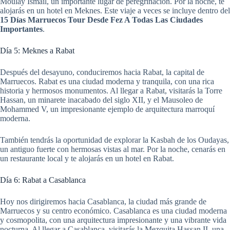
Moulay Ismail, un importante lugar de peregrinación. Por la noche, te
alojarás en un hotel en Meknes. Este viaje a veces se incluye dentro del
15 Días Marruecos Tour Desde Fez A Todas Las Ciudades
Importantes
.
Día 5: Meknes a Rabat
Después del desayuno, conduciremos hacia Rabat, la capital de
Marruecos. Rabat es una ciudad moderna y tranquila, con una rica
historia y hermosos monumentos. Al llegar a Rabat, visitarás la Torre
Hassan, un minarete inacabado del siglo XII, y el Mausoleo de
Mohammed V, un impresionante ejemplo de arquitectura marroquí
moderna.
También tendrás la oportunidad de explorar la Kasbah de los Oudayas,
un antiguo fuerte con hermosas vistas al mar. Por la noche, cenarás en
un restaurante local y te alojarás en un hotel en Rabat.
Día 6: Rabat a Casablanca
Hoy nos dirigiremos hacia Casablanca, la ciudad más grande de
Marruecos y su centro económico. Casablanca es una ciudad moderna
y cosmopolita, con una arquitectura impresionante y una vibrante vida
nocturna. Al llegar a Casablanca, visitarás la Mezquita Hassan II, una