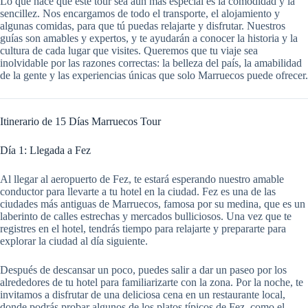
Lo que hace que este tour sea aún más especial es la comodidad y la
sencillez. Nos encargamos de todo el transporte, el alojamiento y
algunas comidas, para que tú puedas relajarte y disfrutar. Nuestros
guías son amables y expertos, y te ayudarán a conocer la historia y la
cultura de cada lugar que visites. Queremos que tu viaje sea
inolvidable por las razones correctas: la belleza del país, la amabilidad
de la gente y las experiencias únicas que solo Marruecos puede ofrecer.
Itinerario de 15 Días Marruecos Tour
Día 1: Llegada a Fez
Al llegar al aeropuerto de Fez, te estará esperando nuestro amable
conductor para llevarte a tu hotel en la ciudad. Fez es una de las
ciudades más antiguas de Marruecos, famosa por su medina, que es un
laberinto de calles estrechas y mercados bulliciosos. Una vez que te
registres en el hotel, tendrás tiempo para relajarte y prepararte para
explorar la ciudad al día siguiente.
Después de descansar un poco, puedes salir a dar un paseo por los
alrededores de tu hotel para familiarizarte con la zona. Por la noche, te
invitamos a disfrutar de una deliciosa cena en un restaurante local,
donde podrás probar algunos de los platos típicos de Fez, como el