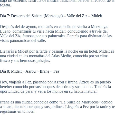
bajo las estrellas. Disfruta de música tradicional bereber alrededor de la
fogata.
Día 7: Desierto del Sahara (Merzouga) – Valle del Ziz – Midelt
Después del desayuno, montarás en camello de vuelta a Merzouga.
Luego, comenzarás tu viaje hacia Midelt, conduciendo a través del
Valle del Ziz, famoso por sus palmerales. Pararás para disfrutar de las
vistas panorámicas del valle.
Llegarás a Midelt por la tarde y pasarás la noche en un hotel. Midelt es
una ciudad en las montañas del Atlas Medio, conocida por su clima
fresco y sus hermosos paisajes.
Día 8: Midelt – Azrou – Ifrane – Fez
Hoy, viajarás a Fez, pasando por Azrou e Ifrane. Azrou es un pueblo
bereber conocido por sus bosques de cedros y sus monos. Tendrás la
oportunidad de parar y ver a los monos en su hábitat natural.
Ifrane es una ciudad conocida como "La Suiza de Marruecos" debido
a su arquitectura europea y sus jardines. Llegarás a Fez por la tarde y te
registrarás en tu hotel.