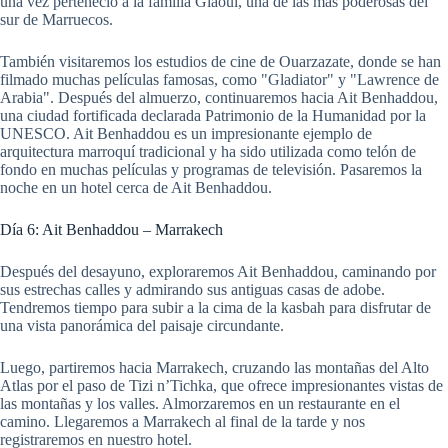
una vez perteneció a la familia Glaoui, una de las más poderosas del
sur de Marruecos.
También visitaremos los estudios de cine de Ouarzazate, donde se han
filmado muchas películas famosas, como "Gladiator" y "Lawrence de
Arabia". Después del almuerzo, continuaremos hacia Ait Benhaddou,
una ciudad fortificada declarada Patrimonio de la Humanidad por la
UNESCO. Ait Benhaddou es un impresionante ejemplo de
arquitectura marroquí tradicional y ha sido utilizada como telón de
fondo en muchas películas y programas de televisión. Pasaremos la
noche en un hotel cerca de Ait Benhaddou.
Día 6: Ait Benhaddou – Marrakech
Después del desayuno, exploraremos Ait Benhaddou, caminando por
sus estrechas calles y admirando sus antiguas casas de adobe.
Tendremos tiempo para subir a la cima de la kasbah para disfrutar de
una vista panorámica del paisaje circundante.
Luego, partiremos hacia Marrakech, cruzando las montañas del Alto
Atlas por el paso de Tizi n’Tichka, que ofrece impresionantes vistas de
las montañas y los valles. Almorzaremos en un restaurante en el
camino. Llegaremos a Marrakech al final de la tarde y nos
registraremos en nuestro hotel.