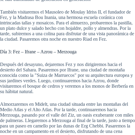
También visitaremos el Mausoleo de Moulay Idriss II, el fundador de
Fez, y la Madrasa Bou Inania, una hermosa escuela coránica con
intrincadas tallas y mosaicos. Para el almuerzo, probaremos la pastilla,
un plato dulce y salado hecho con hojaldre, pollo y almendras. Por la
tarde, subiremos a una colina para disfrutar de una vista panorámica de
la ciudad. Pasaremos otra noche en nuestro Riad en Fez.
Día 3: Fez – Ifrane – Azrou – Merzouga
Después del desayuno, dejaremos Fez y nos dirigiremos hacia el
desierto del Sahara. Pasaremos por Ifrane, una ciudad de montaña
conocida como la "Suiza de Marruecos" por su arquitectura europea y
sus jardines verdes. Luego, continuaremos hacia Azrou, donde
visitaremos el bosque de cedros y veremos a los monos de Berbería en
su hábitat natural.
Almorzaremos en Midelt, una ciudad situada entre las montañas del
Medio Atlas y el Alto Atlas. Por la tarde, continuaremos hacia
Merzouga, pasando por el valle del Ziz, un oasis exuberante con miles
de palmeras. Llegaremos a Merzouga al final de la tarde, justo a tiempo
para un paseo en camello por las dunas de Erg Chebbi. Pasaremos la
noche en un campamento en el desierto, disfrutando de una cena