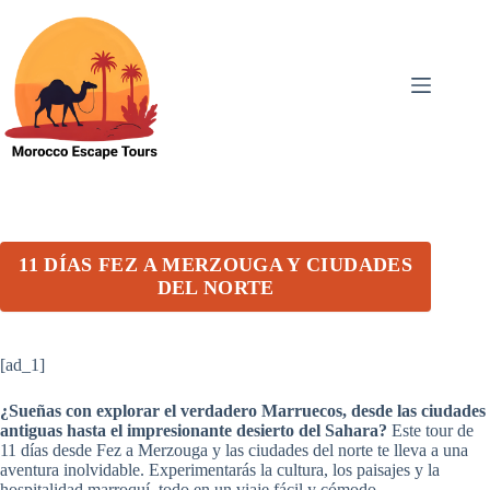
Skip
to
content
11 DÍAS FEZ A MERZOUGA Y CIUDADES
DEL NORTE
[ad_1]
¿Sueñas con explorar el verdadero Marruecos, desde las ciudades
antiguas hasta el impresionante desierto del Sahara?
Este tour de
11 días desde Fez a Merzouga y las ciudades del norte te lleva a una
aventura inolvidable. Experimentarás la cultura, los paisajes y la
hospitalidad marroquí, todo en un viaje fácil y cómodo.