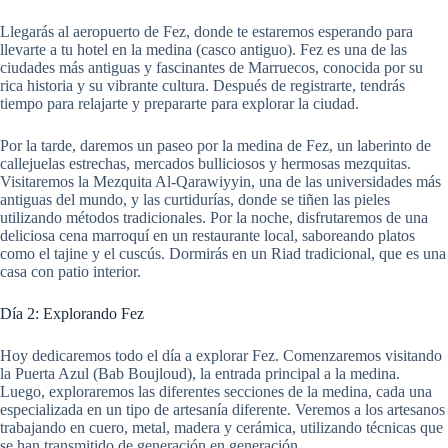
Llegarás al aeropuerto de Fez, donde te estaremos esperando para
llevarte a tu hotel en la medina (casco antiguo). Fez es una de las
ciudades más antiguas y fascinantes de Marruecos, conocida por su
rica historia y su vibrante cultura. Después de registrarte, tendrás
tiempo para relajarte y prepararte para explorar la ciudad.
Por la tarde, daremos un paseo por la medina de Fez, un laberinto de
callejuelas estrechas, mercados bulliciosos y hermosas mezquitas.
Visitaremos la Mezquita Al-Qarawiyyin, una de las universidades más
antiguas del mundo, y las curtidurías, donde se tiñen las pieles
utilizando métodos tradicionales. Por la noche, disfrutaremos de una
deliciosa cena marroquí en un restaurante local, saboreando platos
como el tajine y el cuscús. Dormirás en un Riad tradicional, que es una
casa con patio interior.
Día 2: Explorando Fez
Hoy dedicaremos todo el día a explorar Fez. Comenzaremos visitando
la Puerta Azul (Bab Boujloud), la entrada principal a la medina.
Luego, exploraremos las diferentes secciones de la medina, cada una
especializada en un tipo de artesanía diferente. Veremos a los artesanos
trabajando en cuero, metal, madera y cerámica, utilizando técnicas que
se han transmitido de generación en generación.