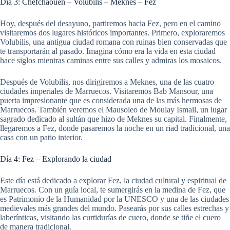
Día 3: Chefchaouen – Volubilis – Meknes – Fez
Hoy, después del desayuno, partiremos hacia Fez, pero en el camino
visitaremos dos lugares históricos importantes. Primero, exploraremos
Volubilis, una antigua ciudad romana con ruinas bien conservadas que
te transportarán al pasado. Imagina cómo era la vida en esta ciudad
hace siglos mientras caminas entre sus calles y admiras los mosaicos.
Después de Volubilis, nos dirigiremos a Meknes, una de las cuatro
ciudades imperiales de Marruecos. Visitaremos Bab Mansour, una
puerta impresionante que es considerada una de las más hermosas de
Marruecos. También veremos el Mausoleo de Moulay Ismail, un lugar
sagrado dedicado al sultán que hizo de Meknes su capital. Finalmente,
llegaremos a Fez, donde pasaremos la noche en un riad tradicional, una
casa con un patio interior.
Día 4: Fez – Explorando la ciudad
Este día está dedicado a explorar Fez, la ciudad cultural y espiritual de
Marruecos. Con un guía local, te sumergirás en la medina de Fez, que
es Patrimonio de la Humanidad por la UNESCO y una de las ciudades
medievales más grandes del mundo. Pasearás por sus calles estrechas y
laberínticas, visitando las curtidurías de cuero, donde se tiñe el cuero
de manera tradicional.