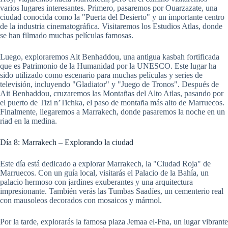
varios lugares interesantes. Primero, pasaremos por Ouarzazate, una
ciudad conocida como la "Puerta del Desierto" y un importante centro
de la industria cinematográfica. Visitaremos los Estudios Atlas, donde
se han filmado muchas películas famosas.
Luego, exploraremos Ait Benhaddou, una antigua kasbah fortificada
que es Patrimonio de la Humanidad por la UNESCO. Este lugar ha
sido utilizado como escenario para muchas películas y series de
televisión, incluyendo "Gladiator" y "Juego de Tronos". Después de
Ait Benhaddou, cruzaremos las Montañas del Alto Atlas, pasando por
el puerto de Tizi n’Tichka, el paso de montaña más alto de Marruecos.
Finalmente, llegaremos a Marrakech, donde pasaremos la noche en un
riad en la medina.
Día 8: Marrakech – Explorando la ciudad
Este día está dedicado a explorar Marrakech, la "Ciudad Roja" de
Marruecos. Con un guía local, visitarás el Palacio de la Bahía, un
palacio hermoso con jardines exuberantes y una arquitectura
impresionante. También verás las Tumbas Saadíes, un cementerio real
con mausoleos decorados con mosaicos y mármol.
Por la tarde, explorarás la famosa plaza Jemaa el-Fna, un lugar vibrante