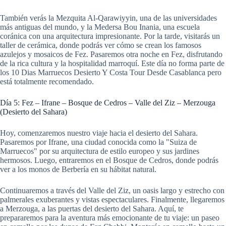
También verás la Mezquita Al-Qarawiyyin, una de las universidades
más antiguas del mundo, y la Medersa Bou Inania, una escuela
coránica con una arquitectura impresionante. Por la tarde, visitarás un
taller de cerámica, donde podrás ver cómo se crean los famosos
azulejos y mosaicos de Fez. Pasaremos otra noche en Fez, disfrutando
de la rica cultura y la hospitalidad marroquí. Este día no forma parte de
los 10 Dias Marruecos Desierto Y Costa Tour Desde Casablanca pero
está totalmente recomendado.
Día 5: Fez – Ifrane – Bosque de Cedros – Valle del Ziz – Merzouga
(Desierto del Sahara)
Hoy, comenzaremos nuestro viaje hacia el desierto del Sahara.
Pasaremos por Ifrane, una ciudad conocida como la "Suiza de
Marruecos" por su arquitectura de estilo europeo y sus jardines
hermosos. Luego, entraremos en el Bosque de Cedros, donde podrás
ver a los monos de Berbería en su hábitat natural.
Continuaremos a través del Valle del Ziz, un oasis largo y estrecho con
palmerales exuberantes y vistas espectaculares. Finalmente, llegaremos
a Merzouga, a las puertas del desierto del Sahara. Aquí, te
prepararemos para la aventura más emocionante de tu viaje: un paseo