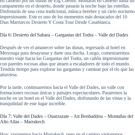
en camello por las dunas de Erg Chebbi. Montarás en camello hasta un
campamento en el desierto, donde pasarás la noche bajo las estrellas.
Disfrutarás de una cena tradicional, música bereber y un cielo nocturno
impresionante. Este es uno de los momentos más destacados del 10
Dias Marruecos Desierto Y Costa Tour Desde Casablanca.
Día 6: Desierto del Sahara – Gargantas del Todra – Valle del Dades
Después de ver el amanecer sobre las dunas, regresarás al hotel en
Merzouga para desayunar y darte una ducha. Luego, comenzaremos
nuestro viaje hacia las Gargantas del Todra, un cañón impresionante
con paredes rocosas altas que atraen a escaladores de todo el mundo.
Tendrás tiempo para explorar las gargantas y caminar por el río que las
atraviesa.
Por la tarde, continuaremos hacia el Valle del Dades, un valle con
formaciones rocosas únicas y paisajes espectaculares. Pasaremos la
noche en un hotel en el Valle del Dades, disfrutando de las vistas y la
tranquilidad de este lugar increíble.
Día 7: Valle del Dades – Ouarzazate – Ait Benhaddou – Montañas del
Alto Atlas – Marrakech
Hoy, viajaremos hacia Marrakech, pero en el camino visitaremos