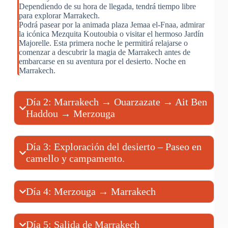
Dependiendo de su hora de llegada, tendrá tiempo libre
para explorar Marrakech.
Podrá pasear por la animada plaza Jemaa el-Fnaa, admirar
la icónica Mezquita Koutoubia o visitar el hermoso Jardín
Majorelle. Esta primera noche le permitirá relajarse o
comenzar a descubrir la magia de Marrakech antes de
embarcarse en su aventura por el desierto. Noche en
Marrakech.
Día 2: Marrakech → Ouarzazate → Ait Ben
Haddou → Merzouga
Día 3: Exploración del desierto – Paseo en
camello y campamento.
Día 4: Merzouga → Marrakech
Día 5: Salida de Marrakech