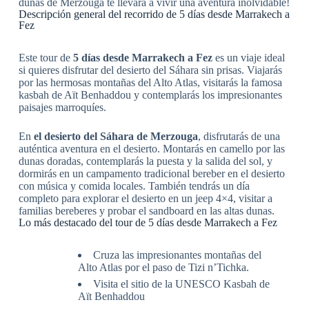
dunas de Merzouga te llevará a vivir una aventura inolvidable!
Descripción general del recorrido de 5 días desde Marrakech a
Fez
Este tour de
5 días desde Marrakech a Fez
es un viaje ideal
si quieres disfrutar del desierto del Sáhara sin prisas. Viajarás
por las hermosas montañas del Alto Atlas, visitarás la famosa
kasbah de Aït Benhaddou y contemplarás los impresionantes
paisajes marroquíes.
En
el desierto del Sáhara de Merzouga
, disfrutarás de una
auténtica aventura en el desierto. Montarás en camello por las
dunas doradas, contemplarás la puesta y la salida del sol, y
dormirás en un campamento tradicional bereber en el desierto
con música y comida locales. También tendrás un día
completo para explorar el desierto en un jeep 4×4, visitar a
familias bereberes y probar el sandboard en las altas dunas.
Lo más destacado del tour de 5 días desde Marrakech a Fez
Cruza las impresionantes montañas del
Alto Atlas por el paso de Tizi n’Tichka.
Visita el sitio de la UNESCO Kasbah de
Aït Benhaddou